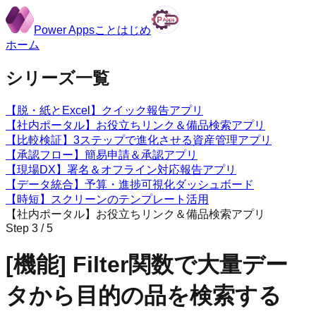
Power Appsことはじめ
ホーム
シリーズ一覧
【脱・紙とExcel】
クイック報告アプリ
【社内ポータル】
お役立ちリンク＆備品検索アプリ
【比較検証】
3ステップで進化させる資産管理アプリ
【承認フロー】
簡易申請＆承認アプリ
【現場DX】
署名＆オフライン対応報告アプリ
【データ統合】
予算・進捗可視化ダッシュボード
【時短】
スクリーンのテンプレート活用
【社内ポータル】お役立ちリンク＆備品検索アプリ
Step
3
/
5
[機能] Filter関数で大量デー
タから目的の品を検索する